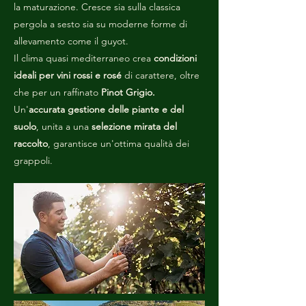
la maturazione. Cresce sia sulla classica
pergola a sesto sia su moderne forme di
allevamento come il guyot.
Il clima quasi mediterraneo crea
condizioni
ideali per vini rossi e rosé
di carattere, oltre
che per un raffinato
Pinot Grigio.
Un'
accurata gestione delle piante e del
suolo
, unita a una
selezione mirata del
raccolto
, garantisce un'ottima qualità dei
grappoli.
Chi siamo