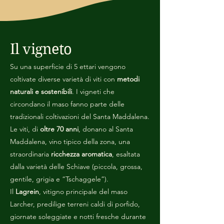
Il vigneto
Su una superficie di 5 ettari vengono
coltivate diverse varietà di viti con
metodi
naturali e sostenibili
. I vigneti che
circondano il maso fanno parte delle
tradizionali coltivazioni del Santa Maddalena.
Le viti, di
oltre 70 anni
, donano al Santa
Maddalena, vino tipico della zona, una
straordinaria
ricchezza aromatica
, esaltata
dalla varietà delle Schiave (piccola, grossa,
gentile, grigia e “Tschaggele”).
Il
Lagrein
, vitigno principale del maso
Larcher, predilige terreni caldi di porfido,
giornate soleggiate e notti fresche durante